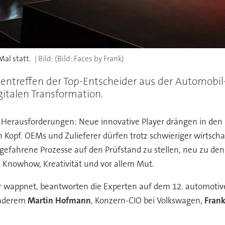
al statt.
(Bild: Faces by Frank)
entreffen der Top-Entscheider aus der Automobil-
gitalen Transformation.
erausforderungen: Neue innovative Player drängen in den M
 Kopf. OEMs und Zulieferer dürfen trotz schwieriger wirtscha
ingefahrene Prozesse auf den Prüfstand zu stellen, neu zu de
, Knowhow, Kreativität und vor allem Mut.
ter wappnet, beantworten die Experten auf dem 12. automoti
anderem
Martin Hofmann
, Konzern-CIO bei Volkswagen,
Frank