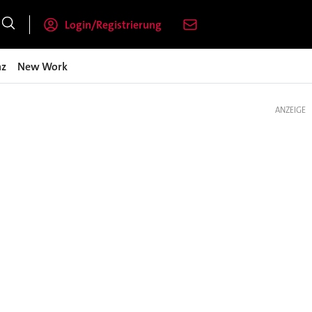
Login/Registrierung
nz
New Work
ANZEIGE