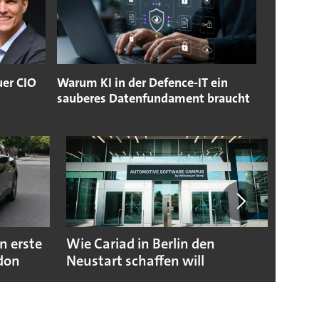
uer CIO
Warum KI in der Defence-IT ein
sauberes Datenfundament braucht
n erste
Wie Cariad in Berlin den
Wie A
ndon
Neustart schaffen will
sicht