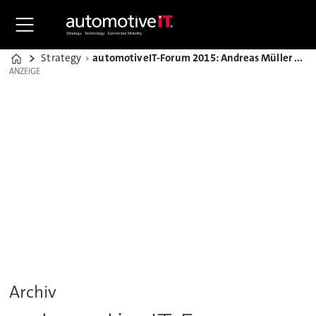
Strategy
automotiveIT-Forum 2015: Andreas Müller über Industrie 4.0 in der Bosch-Logistik
Home
ANZEIGE
ANZEIGE
Archiv