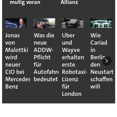
mutig voran
Allianz
Jonas
Was die
Uber
Wie
von
neue
und
Cariad
Malottki
ADDW-
Wayve
in
wird
Pflicht
erhalten
Berlin
neuer
für
erste
den
CIO bei
Autofahrer
Robotaxi-
Neustart
Mercedes-
bedeutet
Lizenz
schaffen
Benz
für
will
London