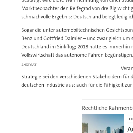
Bestätigt wird diese Wahrnehmung von einer Stu
Marktbeobachter den Reifegrad von dreißig wichtig
schmachvolle Ergebnis: Deutschland belegt lediglic
Sogar die unter automobiltechnischen Gesichtspun
Benz und Gottfried Daimler – und zwar gleich um s
Deutschland im Sinkflug; 2018 hatte es immerhin no
Volkswirtschaft das autonome Fahren begünstigen, 
ANZEIGE
Veran
Strategie bei den verschiedenen Stakeholdern für 
deutschen Industrie aus; auch für die Fähigkeit zu
Rechtliche Rahmen
EX
A