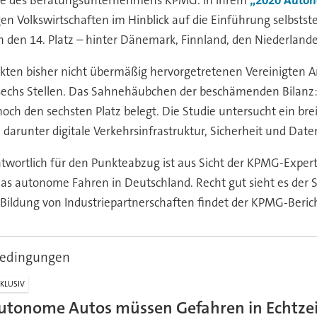
die des Beratungsunternehmens KPMG. In ihrem
„2020 Auton
en Volkswirtschaften im Hinblick auf die Einführung selbsts
h den 14. Platz – hinter Dänemark, Finnland, den Niederland
kten bisher nicht übermäßig hervorgetretenen Vereinigten A
echs Stellen. Das Sahnehäubchen der beschämenden Bilanz: Sc
ch den sechsten Platz belegt. Die Studie untersucht ein brei
darunter digitale Verkehrsinfrastruktur, Sicherheit und Date
twortlich für den Punkteabzug ist aus Sicht der KPMG-Exper
das autonome Fahren in Deutschland. Recht gut sieht es der S
r Bildung von Industriepartnerschaften findet der KPMG-Beric
bedingungen
KLUSIV
utonome Autos müssen Gefahren in Echtze