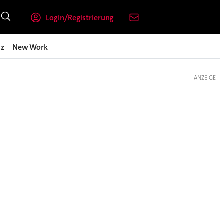
Login/Registrierung
nz
New Work
ANZEIGE