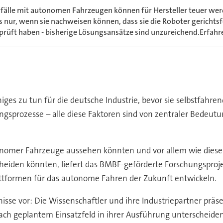
fälle mit autonomen Fahrzeugen können für Hersteller teuer werd
s nur, wenn sie nachweisen können, dass sie die Roboter gerichts
prüft haben - bisherige Lösungsansätze sind unzureichend.Erfah
niges zu tun für die deutsche Industrie, bevor sie selbstfahren
gsprozesse – alle diese Faktoren sind von zentraler Bedeutun
tonomer Fahrzeuge aussehen könnten und vor allem wie diese
eiden könnten, liefert das BMBF-geförderte Forschungsprojek
ttformen für das autonome Fahren der Zukunft entwickeln.
bnisse vor: Die Wissenschaftler und ihre Industriepartner präs
 nach geplantem Einsatzfeld in ihrer Ausführung unterscheid