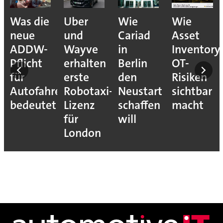
Was die
Uber
Wie
Wie
neue
und
Cariad
Asset
ADDW-
Wayve
in
Inventory
Pflicht
erhalten
Berlin
OT-
für
erste
den
Risiken
Autofahrer
Robotaxi-
Neustart
sichtbar
s-
bedeutet
Lizenz
schaffen
macht
für
will
London