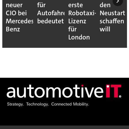
neuer
für
erste
den
CIO bei
Autofahrer
Robotaxi-
Neustart
Mercedes-
bedeutet
Lizenz
schaffen
Benz
für
will
London