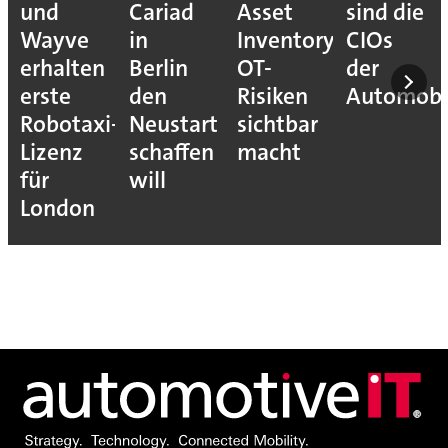
und
Cariad
Asset
sind die
Wayve
in
Inventory
CIOs
erhalten
Berlin
OT-
der
erste
den
Risiken
Automobil
Robotaxi-
Neustart
sichtbar
Lizenz
schaffen
macht
für
will
London