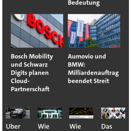
Bedeutung
Bosch Mobility
Aumovio und
und Schwarz
BMW:
Digits planen
Milliardenauftrag
Cloud-
beendet Streit
Partnerschaft
Uber
Wie
Wie
Das