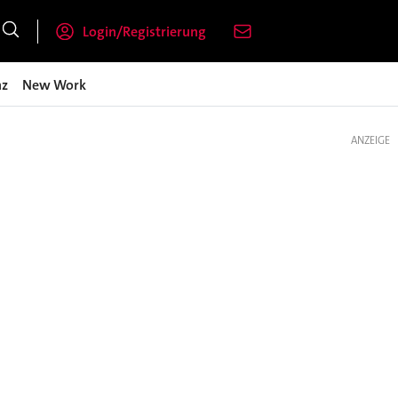
Login/Registrierung
nz
New Work
ANZEIGE