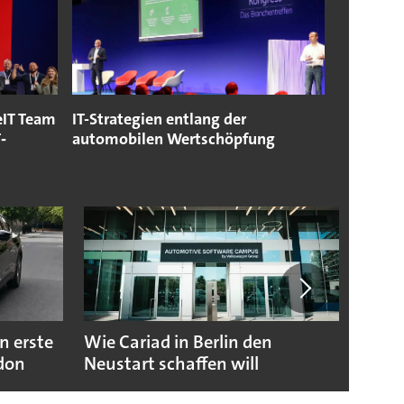
eIT Team
IT-Strategien entlang der
‐
automobilen Wertschöpfung
n erste
Wie Cariad in Berlin den
Wie A
ndon
Neustart schaffen will
sicht