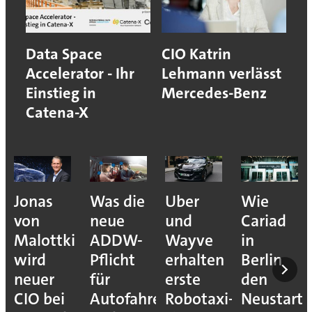
Data Space
CIO Katrin
Accelerator - Ihr
Lehmann verlässt
Einstieg in
Mercedes-Benz
Catena-X
Jonas
Was die
Uber
Wie
von
neue
und
Cariad
Malottki
ADDW-
Wayve
in
wird
Pflicht
erhalten
Berlin
neuer
für
erste
den
CIO bei
Autofahrer
Robotaxi-
Neustart