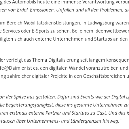
olg des Automobils heute eine immense Verantwortung verbu
 von Erdöl, Emissionen, Unfällen und all den Problemen, die
wa im Bereich Mobilitätsdienstleistungen. In Ludwigsburg wa
le Services oder E-Sports zu sehen. Bei einem Ideenwettbewe
iligten sich auch externe Unternehmen und Startups an den
er verfolgt das Thema Digitalisierung seit langem konseque
fe@Daimler ist es, den digitalen Wandel voranzutreiben und 
g zahlreicher digitaler Projekte in den Geschäftsbereichen 
n der Spitze aus gestalten. Dafür sind Events wie der Digital
e Begeisterungsfähigkeit, diese ins gesamte Unternehmen zu 
aren erstmals externe Partner und Startups zu Gast. Und das is
Austausch über Unternehmens- und Ländergrenzen hinweg.“