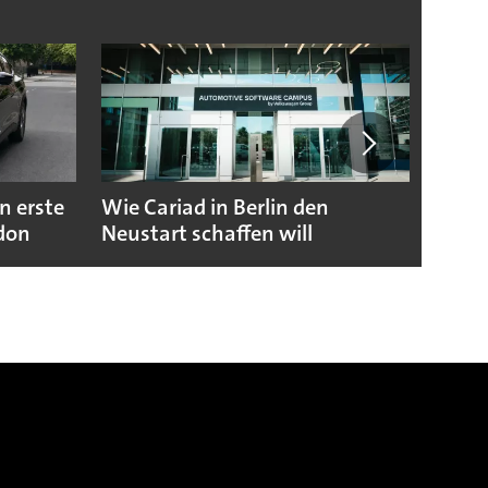
n erste
Wie Cariad in Berlin den
Wie A
ndon
Neustart schaffen will
sicht