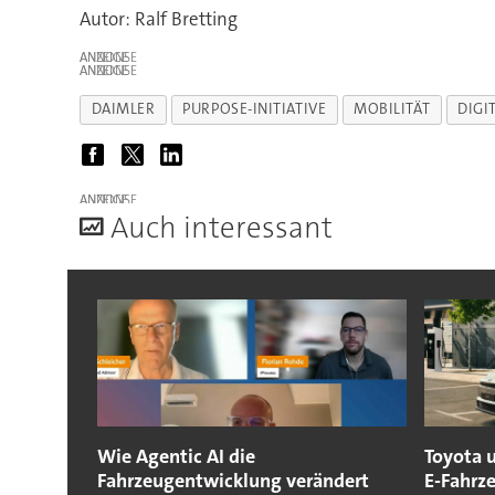
Autor: Ralf Bretting
ANZEIGE
ANZEIGE
DAIMLER
PURPOSE-INITIATIVE
MOBILITÄT
DIGI
ANZEIGE
A
uch interessant
Wie Agentic AI die
Toyota 
Fahrzeugentwicklung verändert
E-Fahrz