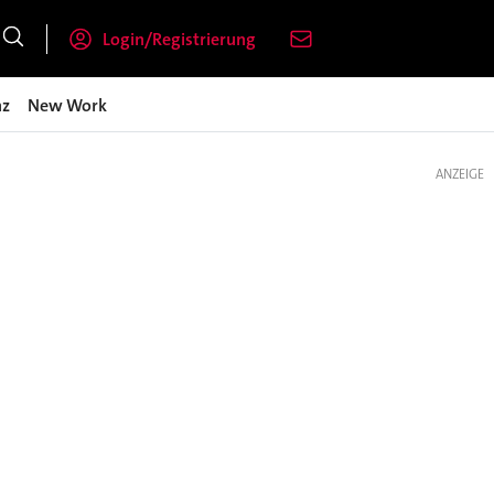
Login/Registrierung
nz
New Work
ANZEIGE