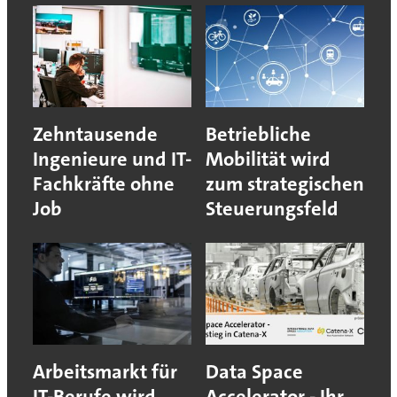
Zehntausende
Betriebliche
Ingenieure und IT-
Mobilität wird
Fachkräfte ohne
zum strategischen
Job
Steuerungsfeld
Arbeitsmarkt für
Data Space
IT-Berufe wird
Accelerator - Ihr