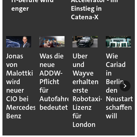
enger
Einstieg in
Catena-X
Jonas
Was die
Uber
Wie
von
neue
und
Cariad
Malottki
ADDW-
Wayve
in
wird
Pflicht
erhalten
Berlin
neuer
für
erste
den
CIO bei
Autofahrer
Robotaxi-
Neustart
Mercedes-
bedeutet
Lizenz
schaffen
Benz
für
will
London