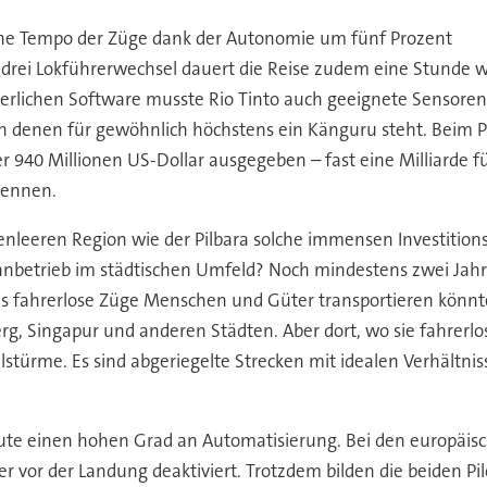
liche Tempo der Züge dank der Autonomie um fünf Prozent
s drei Lokführerwechsel dauert die Reise zudem eine Stunde w
erlichen Software musste Rio Tinto auch geeignete Sensore
denen für gewöhnlich höchstens ein Känguru steht. Beim Pro
r 940 Millionen US-Dollar ausgegeben – fast eine Milliarde
kennen.
leeren Region wie der Pilbara solche immensen Investition
hnbetrieb im städtischen Umfeld? Noch mindestens zwei Jahr
, bis fahrerlose Züge Menschen und Güter transportieren könnt
g, Singapur und anderen Städten. Aber dort, wo sie fahrerlo
ürme. Es sind abgeriegelte Strecken mit idealen Verhältnis
heute einen hohen Grad an Automatisierung. Bei den europäisc
der vor der Landung deaktiviert. Trotzdem bilden die beiden P