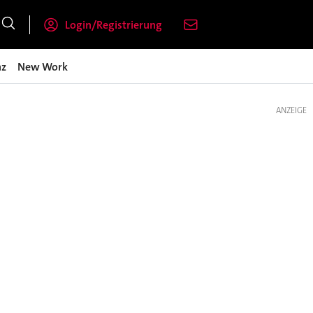
Login/Registrierung
nz
New Work
ANZEIGE