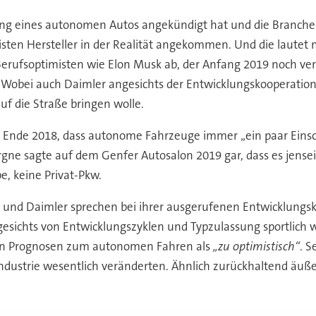
 eines autonomen Autos angekündigt hat und die Branche sich
isten Hersteller in der Realität angekommen. Und die lautet m
 Berufsoptimisten wie Elon Musk ab, der Anfang 2019 noch ve
Wobei auch Daimler angesichts der Entwicklungskooperation 
uf die Straße bringen wolle.
s Ende 2018, dass autonome Fahrzeuge immer „ein paar Ein
gne sagte auf dem Genfer Autosalon 2019 gar, dass es jense
e, keine Privat-Pkw.
nd Daimler sprechen bei ihrer ausgerufenen Entwicklungsko
gesichts von Entwicklungszyklen und Typzulassung sportlic
en Prognosen zum autonomen Fahren als
„zu optimistisch“
. S
industrie wesentlich veränderten. Ähnlich zurückhaltend äuß