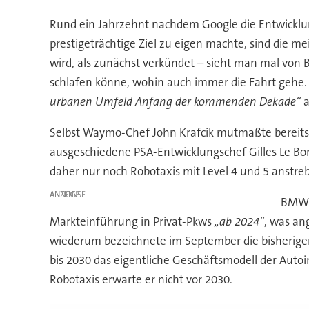
Rund ein Jahrzehnt nachdem Google die Entwicklung
prestigeträchtige Ziel zu eigen machte, sind die me
wird, als zunächst verkündet – sieht man mal von
schlafen könne, wohin auch immer die Fahrt gehe. 
urbanen Umfeld Anfang der kommenden Dekade“
a
Selbst Waymo-Chef John Krafcik mutmaßte bereit
ausgeschiedene PSA-Entwicklungschef Gilles Le Bor
daher nur noch Robotaxis mit Level 4 und 5 anstreb
ANZEIGE
BMW u
Markteinführung in Privat-Pkws
„ab 2024“
, was an
wiederum bezeichnete im September die bisherig
bis 2030 das eigentliche Geschäftsmodell der Auto
Robotaxis erwarte er nicht vor 2030.