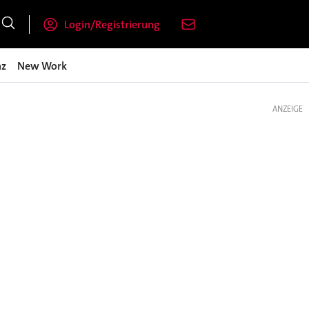
Login/Registrierung
nz
New Work
ANZEIGE