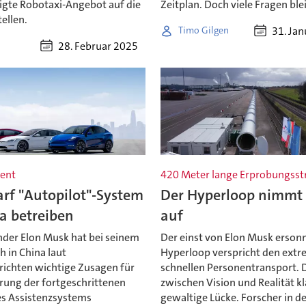
gte Robotaxi-Angebot auf die
Zeitplan. Doch viele Fragen ble
tellen.
31. Ja
Timo Gilgen
28. Februar 2025
ent
420 Meter lange Erprobungsst
arf "Autopilot"-System
Der Hyperloop nimmt 
a betreiben
auf
nder Elon Musk hat bei seinem
Der einst von Elon Musk erson
h in China laut
Hyperloop verspricht den ext
ichten wichtige Zusagen für
schnellen Personentransport. 
hrung der fortgeschrittenen
zwischen Vision und Realität kl
es Assistenzsystems
gewaltige Lücke. Forscher in d