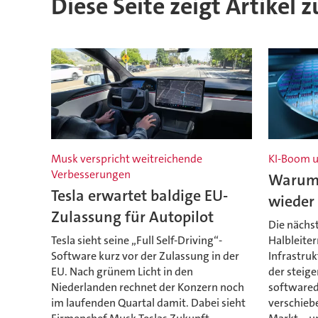
Diese Seite zeigt Artikel 
Musk verspricht weitreichende
KI-Boom u
Verbesserungen
Warum 
Tesla erwartet baldige EU-
wieder 
Zulassung für Autopilot
Die nächs
Tesla sieht seine „Full Self-Driving“-
Halbleiter
Software kurz vor der Zulassung in der
Infrastruk
EU. Nach grünem Licht in den
der steig
Niederlanden rechnet der Konzern noch
softwared
im laufenden Quartal damit. Dabei sieht
verschiebe