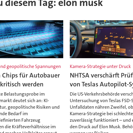
zu diesem Tag: elon musk
nd geopolitische Spannungen
Kamera-Strategie unter Druck
Chips für Autobauer
NHTSA verschärft Prü
kritisch werden
von Teslas Autopilot-
te Belastungsprobe im
Die US-Verkehrsbehörde versch
markt deutet sich an: KI-
Untersuchung von Teslas FSD-
tur, geopolitische Risiken und
Unfalldaten nähren Zweifel, ob
ende Bedarf im
Kamera-Strategie bei schlechte
efinierten Fahrzeug
zuverlässig funktioniert – und
n die Kräfteverhältnisse im
den Druck auf Elon Musk. Beh