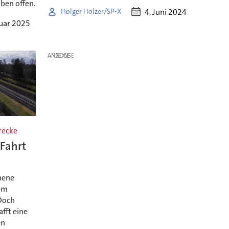
iben offen.
4. Juni 2024
Holger Holzer/SP-X
nuar 2025
ANZEIGE
recke
Fahrt
nene
rem
Doch
afft eine
en