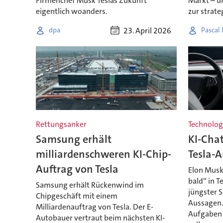
Firmenchef Musk Teslas Zukunft
Markt – u
eigentlich woanders.
zur strat
23. April 2026
dpa
Pascal 
Rettungsanker
Technolog
Samsung erhält
KI-Cha
milliardenschweren KI-Chip-
Tesla-A
Auftrag von Tesla
Elon Musk 
bald“ in T
Samsung erhält Rückenwind im
jüngster 
Chipgeschäft mit einem
Aussagen.
Milliardenauftrag von Tesla. Der E-
Aufgaben
Autobauer vertraut beim nächsten KI-