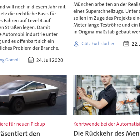
München arbeiten an der Reali
d will noch in diesem Jahr mit
eines Superschnellzugs. Unter
tz die rechtliche Basis für
sollen im Zuge des Projekts ein
 Fahren auf Level 4 auf
Meter lange Teströhre und ein
en Straßen legen. Damit
in Originalmaßstab gebaut we
 Automobilindustrie unter
und es offenbart sich ein
22. 
Götz Fuchslocher
liches Problem der Branche.
24. Juli 2020
ng Gomoll
ere für neuen Pickup
Kehrtwende bei der Automatis
räsentiert den
Die Rückkehr des Me