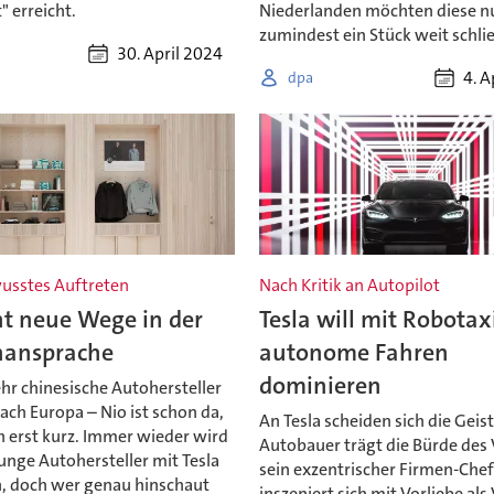
" erreicht.
Niederlanden möchten diese n
zumindest ein Stück weit schli
30. April 2024
4. A
dpa
usstes Auftreten
Nach Kritik an Autopilot
ht neue Wege in der
Tesla will mit Robotax
ansprache
autonome Fahren
dominieren
r chinesische Autohersteller
ch Europa – Nio ist schon da,
An Tesla scheiden sich die Geist
 erst kurz. Immer wieder wird
Autobauer trägt die Bürde des 
unge Autohersteller mit Tesla
sein exzentrischer Firmen-Che
n, doch wer genau hinschaut
inszeniert sich mit Vorliebe als 