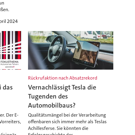
un
eßen.
pril 2024
Rückrufaktion nach Absatzrekord
i das
Vernachlässigt Tesla die
Tugenden des
Automobilbaus?
er. Der E-
Qualitätsmängel bei der Verarbeitung
Vorreiters,
offenbaren sich immer mehr als Teslas
f
Achillesferse. Sie könnten die
Visionär.
Erfolgsgeschichte des