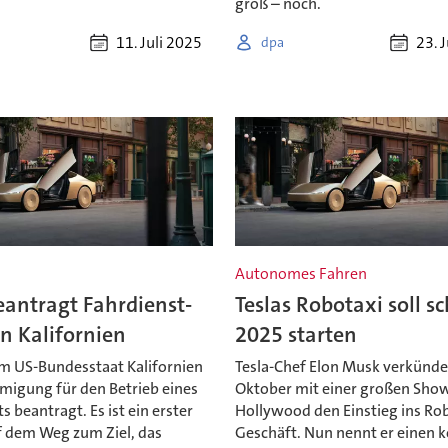
groß – noch.
11. Juli 2025
23. 
dpa
Autonomes Fahren
eantragt Fahrdienst-
Teslas Robotaxi soll s
in Kalifornien
2025 starten
im US-Bundesstaat Kalifornien
Tesla-Chef Elon Musk verkünde
migung für den Betrieb eines
Oktober mit einer großen Show
s beantragt. Es ist ein erster
Hollywood den Einstieg ins Ro
f dem Weg zum Ziel, das
Geschäft. Nun nennt er einen 