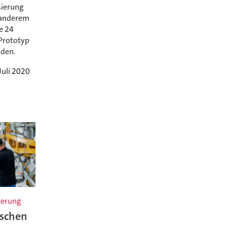
sierung
 anderem
e 24
 Prototyp
rden.
Juli 2020
ierung
nschen