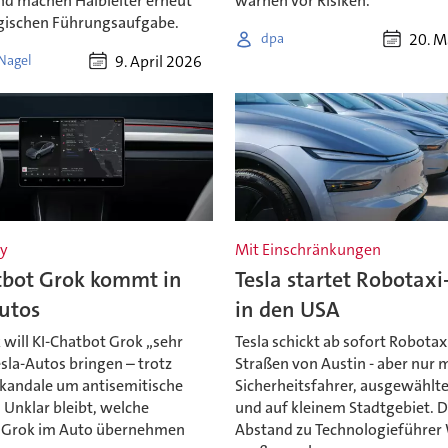
nd machen Halbleiter erneut
warnen vor Risiken.
egischen Führungsaufgabe.
20. M
dpa
9. April 2026
Nagel
y
Mit Einschränkungen
tbot Grok kommt in
Tesla startet Robotaxi
utos
in den USA
will KI-Chatbot Grok „sehr
Tesla schickt ab sofort Robotax
esla-Autos bringen – trotz
Straßen von Austin - aber nur 
Skandale um antisemitische
Sicherheitsfahrer, ausgewählt
 Unklar bleibt, welche
und auf kleinem Stadtgebiet. D
 Grok im Auto übernehmen
Abstand zu Technologieführer