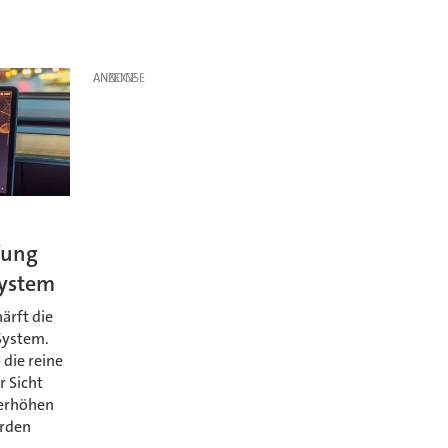
ANZEIGE
fung
System
ärft die
System.
 die reine
r Sicht
 erhöhen
örden