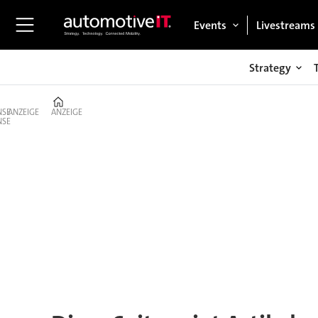
Events
Livestreams
Strategy
Home
ANZEIGE
ANZEIGE
Tag:
elon
musk