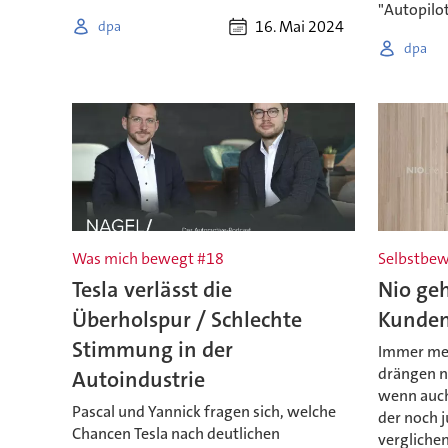
"Autopilot
16. Mai 2024
dpa
dpa
Was mich bewegt #18
Selbstbew
Tesla verlässt die
Nio ge
Überholspur / Schlechte
Kunden
Stimmung in der
Immer meh
drängen na
Autoindustrie
wenn auch
Pascal und Yannick fragen sich, welche
der noch j
Chancen Tesla nach deutlichen
vergliche