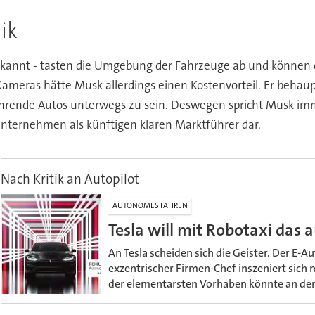
ik
kannt - tasten die Umgebung der Fahrzeuge ab und können 
Kameras hätte Musk allerdings einen Kostenvorteil. Er behau
tfahrende Autos unterwegs zu sein. Deswegen spricht Musk im
 Unternehmen als künftigen klaren Marktführer dar.
Nach Kritik an Autopilot
AUTONOMES FAHREN
Tesla will mit Robotaxi da
An Tesla scheiden sich die Geister. Der E-A
exzentrischer Firmen-Chef inszeniert sich 
der elementarsten Vorhaben könnte an der R