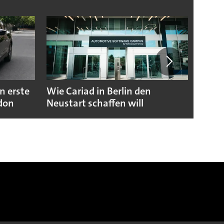
n erste
Wie Cariad in Berlin den
Wie A
ndon
Neustart schaffen will
sicht