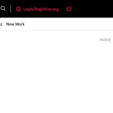
Login/Registrierung
nz
New Work
ANZEIGE