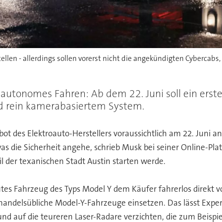
stellen - allerdings sollen vorerst nicht die angekündigten Cyberca
autonomes Fahren: Ab dem 22. Juni soll ein erster
d rein kamerabasiertem System.
ot des Elektroauto-Herstellers voraussichtlich am 22. Juni a
was die Sicherheit angehe, schrieb Musk bei seiner Online-Plat
l der texanischen Stadt Austin starten werde.
es Fahrzeug des Typs Model Y dem Käufer fahrerlos direkt vor d
ndelsübliche Model-Y-Fahrzeuge einsetzen. Das lässt Expert
nd auf die teureren Laser-Radare verzichten, die zum Beispi