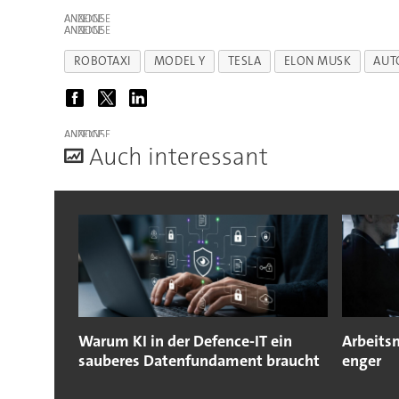
ANZEIGE
ANZEIGE
ROBOTAXI
MODEL Y
TESLA
ELON MUSK
AUT
ANZEIGE
A
uch interessant
Warum KI in der Defence-IT ein
Arbeitsm
sauberes Datenfundament braucht
enger