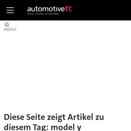
Home
ANZEIGE
ANZEIGE
Tag:
model
y
Diese Seite zeigt Artikel zu
diesem Tag: model y