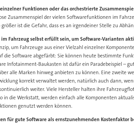
n einzelner Funktionen oder das orchestrierte Zusammenspi
lose Zusammenspiel der vielen Softwarefunktionen im Fahrze
größer ist die Gefahr, dass es an irgendeiner Stelle zu Abhä
m Fahrzeug selbst erfüllt sein, um Software-Varianten ak
nzip, um Fahrzeuge aus einer Vielzahl einzelner Komponen
auf die Software abgefärbt: Sie können heute bestimmte Funkt
Infotainment-Baukasten ist dafür ein Paradebeispiel – gut
ber alle Marken hinweg anbieten zu können. Eine zweite wese
icklung korrekt verwaltet werden, natürlich auch dann, wen
ontinuierlich weiter. Viele Hersteller halten ihre Fahrzeugf
n die Werkstatt, werden einfach alle Komponenten aktualisie
funktionen genutzt werden können.
ten für gute Software als ernstzunehmenden Kostenfaktor b