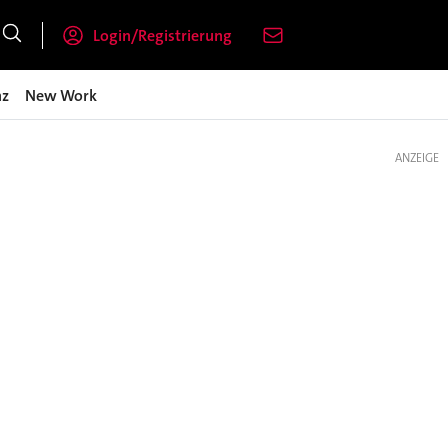
Login/Registrierung
nz
New Work
ANZEIGE