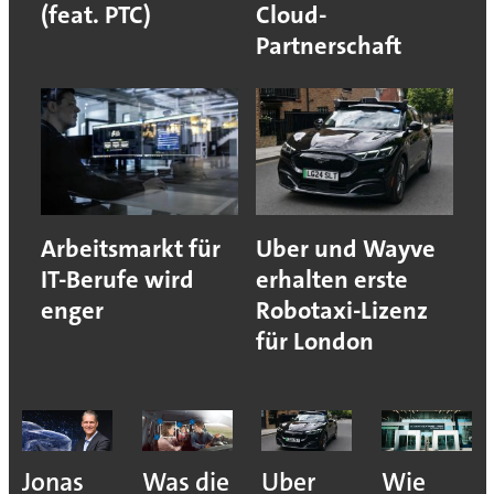
(feat. PTC)
Cloud-
Partnerschaft
Arbeitsmarkt für
Uber und Wayve
IT-Berufe wird
erhalten erste
enger
Robotaxi-Lizenz
für London
Jonas
Was die
Uber
Wie