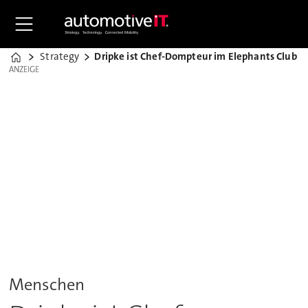
Strategy
Dripke ist Chef-Dompteur im Elephants Club
Home
ANZEIGE
ANZEIGE
Menschen