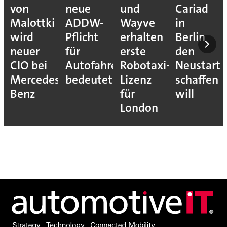
von
neue
und
Cariad
Malottki
ADDW-
Wayve
in
wird
Pflicht
erhalten
Berlin
neuer
für
erste
den
CIO bei
Autofahrer
Robotaxi-
Neustart
Mercedes-
bedeutet
Lizenz
schaffen
Benz
für
will
London