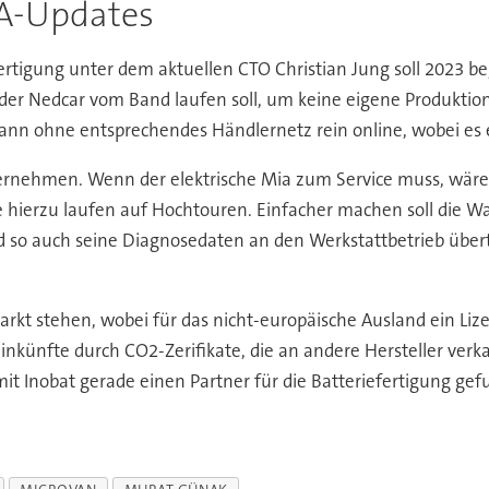
TA-Updates
ertigung unter dem aktuellen CTO Christian Jung soll 2023 b
der Nedcar vom Band laufen soll, um keine eigene Produktio
dann ohne entsprechendes Händlernetz rein online, wobei es 
bernehmen. Wenn der elektrische Mia zum Service muss, wäre
 hierzu laufen auf Hochtouren. Einfacher machen soll die Wa
o auch seine Diagnosedaten an den Werkstattbetrieb überträg
Markt stehen, wobei für das nicht-europäische Ausland ein L
 Einkünfte durch CO2-Zerifikate, die an andere Hersteller v
mit Inobat gerade einen Partner für die Batteriefertigung ge