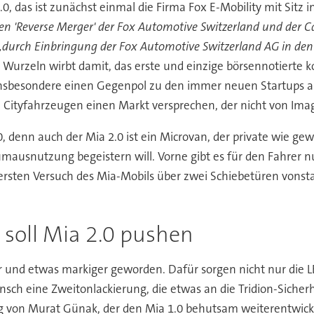
.0, das ist zunächst einmal die Firma Fox E-Mobility mit Sitz
 'Reverse Merger' der Fox Automotive Switzerland und der C
„durch Einbringung der Fox Automotive Switzerland AG in den
 Wurzeln wirbt damit, das erste und einzige börsennotierte
insbesondere einen Gegenpol zu den immer neuen Startups a
 Cityfahrzeugen einen Markt versprechen, der nicht von Im
, denn auch der Mia 2.0 ist ein Microvan, der private wie ge
mausnutzung begeistern will. Vorne gibt es für den Fahrer nur
ersten Versuch des Mia-Mobils über zwei Schiebetüren vonsta
s soll Mia 2.0 pushen
r und etwas markiger geworden. Dafür sorgen nicht nur die 
ch eine Zweitonlackierung, die etwas an die Tridion-Sicherh
g von Murat Günak, der den Mia 1.0 behutsam weiterentwickel