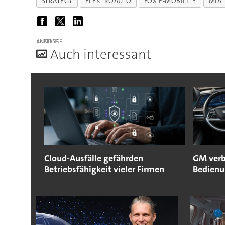
STRATEGY
ELEKTROAUTO
FOX E-MOBILITY
MIA
ANZEIGE
A
uch interessant
Cloud-Ausfälle gefährden
GM verb
Betriebsfähigkeit vieler Firmen
Bedienu