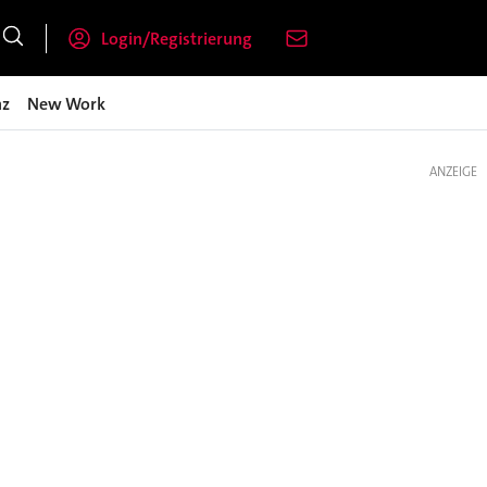
Login/Registrierung
nz
New Work
ANZEIGE