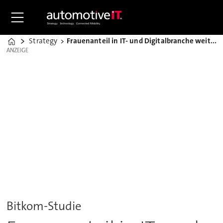
Strategy
Frauenanteil in IT- und Digitalbranche weiterhin zu gering
Home
ANZEIGE
ANZEIGE
Bitkom-Studie