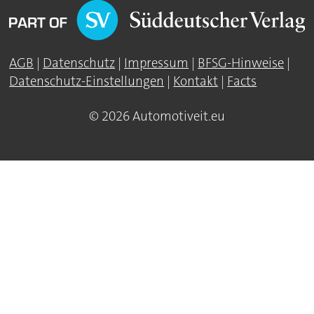
AGB
|
Datenschutz
|
Impressum
|
BFSG-Hinweise
|
Datenschutz-Einstellungen
|
Kontakt
|
Facts
© 2026 Automotiveit.eu