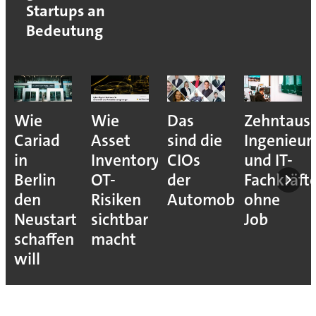
Startups an
Bedeutung
Wie
Wie
Das
Zehntaus
Cariad
Asset
sind die
Ingenieur
in
Inventory
CIOs
und IT-
Berlin
OT-
der
Fachkräft
den
Risiken
Automobilindustrie
ohne
Neustart
sichtbar
Job
schaffen
macht
will