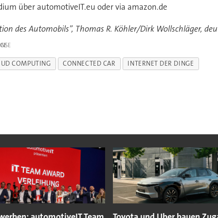
dium über automotiveIT.eu oder via amazon.de
on des Automobils”, Thomas R. Köhler/Dirk Wollschläger, deut
IGE
OUD COMPUTING
CONNECTED CAR
INTERNET DER DINGE
ewerben: automotiveIT Team
Toyota und Uber bauen Zug