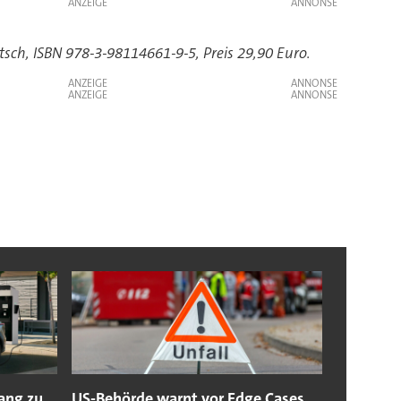
ANZEIGE
sch, ISBN 978-3-98114661-9-5, Preis 29,90 Euro.
ANZEIGE
ANZEIGE
ang zu
US-Behörde warnt vor Edge Cases