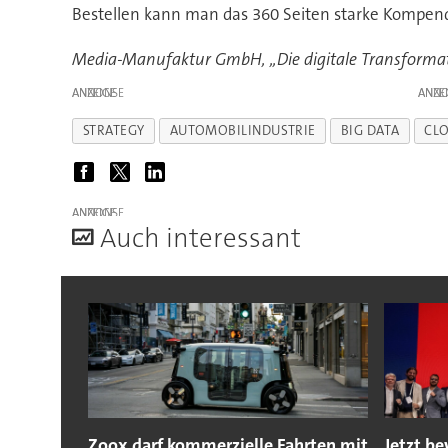
Bestellen kann man das 360 Seiten starke Kompen
Media-Manufaktur GmbH, ,,Die digitale Transformati
ANZEIGE
ANZE
STRATEGY
AUTOMOBILINDUSTRIE
BIG DATA
CL
ANZEIGE
A
uch interessant
Zoox darf kommerzielle Fahrten mit
Jetzt b