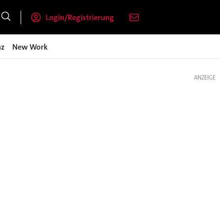
Login/Registrierung
nz
New Work
ANZEIGE