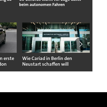
beim autonomen Fahren
n erste
Wie Cariad in Berlin den
Wie A
ndon
Neustart schaffen will
sicht