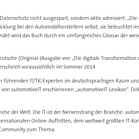
Datenschutz nicht ausgespart, sondern aktiv adressiert. „Die
wicklung bei den Automobilherstellern selbst, sie beleuchtet
ndet wird das Buch durch ein umfangreiches Glossar der wese
eutsche (Original-)Ausgabe von „Die digitale Transformation d
 erscheint voraussichtlich im Sommer 2014
 der führenden IT/TK-Experten im deutschsprachigen Raum und 
on automotiveIT erschienenen „automotiveIT-Lexikon“. Dirk
anche der Welt. Die IT ist der Nervenstrang der Branche. aut
rnationalen Online-Auftritten, dem weltweit größten IT-Kon
 Community zum Thema.