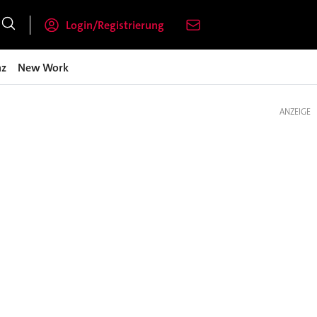
Login/Registrierung
nz
New Work
ANZEIGE