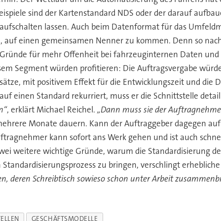
. Beispiele sind der Kartenstandard NDS oder der darauf aufba
 aufschalten lassen. Auch beim Datenformat für das Umfeldm
 auf einen gemeinsamen Nenner zu kommen. Denn so nachvol
 Gründe für mehr Offenheit bei fahrzeuginternen Daten und 
sem Segment würden profitieren: Die Auftragsvergabe würde s
tze, mit positivem Effekt für die Entwicklungszeit und die
uf einen Standard rekurriert, muss er die Schnittstelle detail
n“
, erklärt Michael Reichel.
„Dann muss sie der Auftragnehmer
hrere Monate dauern. Kann der Auftraggeber dagegen auf ei
uftragnehmer kann sofort ans Werk gehen und ist auch schnell
ei weitere wichtige Gründe, warum die Standardisierung de
en Standardisierungsprozess zu bringen, verschlingt erhebli
gen, deren Schreibtisch sowieso schon unter Arbeit zusammenbr
TELLEN
GESCHÄFTSMODELLE