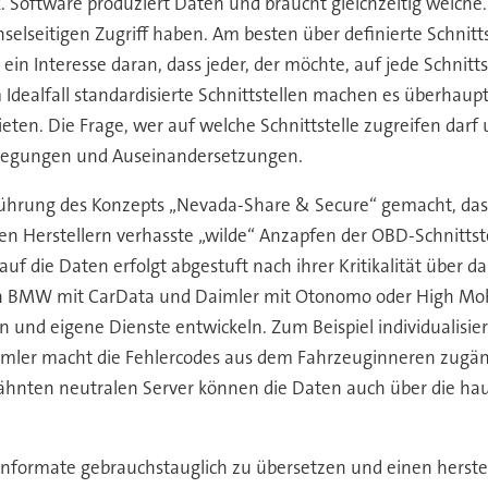
k. Software produziert Daten und braucht gleichzeitig welche
elseitigen Zugriff haben. Am besten über definierte Schnitts
ein Interesse daran, dass jeder, der möchte, auf jede Schnitt
Idealfall standardisierte Schnittstellen machen es überhaup
ten. Die Frage, wer auf welche Schnittstelle zugreifen dar
rlegungen und Auseinandersetzungen.
inführung des Konzepts „Nevada-Share & Secure“ gemacht, das
 den Herstellern verhasste „wilde“ Anzapfen der OBD-Schnitts
auf die Daten erfolgt abgestuft nach ihrer Kritikalität über
von BMW mit CarData und Daimler mit Otonomo oder High Mob
en und eigene Dienste entwickeln. Zum Beispiel individualisie
ler macht die Fehlercodes aus dem Fahrzeuginneren zugäng
ähnten neutralen Server können die Daten auch über die ha
Datenformate gebrauchstauglich zu übersetzen und einen hers