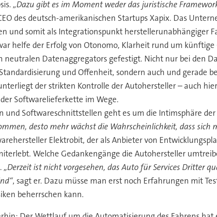
sis.
„Dazu gibt es im Moment weder das juristische Framework
 CEO des deutsch-amerikanischen Startups Xapix. Das Unterne
n und somit als Integrationspunkt herstellerunabhängiger F
ar helfe der Erfolg von Otonomo, Klarheit rund um künftige
h neutralen Datenaggregators gefestigt. Nicht nur bei den D
 Standardisierung und Offenheit, sondern auch und gerade be
terliegt der strikten Kontrolle der Autohersteller – auch hie
der Softwarelieferkette im Wege.
en und Softwareschnittstellen geht es um die Intimsphäre der
kommen, desto mehr wächst die Wahrscheinlichkeit, dass sich m
warehersteller Elektrobit, der als Anbieter von Entwicklungsp
terlebt. Welche Gedankengänge die Autohersteller umtreiben,
n.
„Derzeit ist nicht vorgesehen, das Auto für Services Dritter q
ind“
, sagt er. Dazu müsse man erst noch Erfahrungen mit Te
isiken beherrschen kann.
hin: Der Wettlauf um die Automatisierung des Fahrens hat e