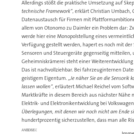
Allerdings stößt die praktische Umsetzung auf Skep
technische Framework“
, erklärt Christian Umbach,
Datenaustausch für Firmen mit Plattformambitione
allem von Otonomo zu Daimler ein Problem dar: Zw
werde hier eine Monopolstellung eines vermeintlic
Verfügung gestellt werden, hapert es noch mit der
Sensoren und Steuergeräte gegenseitig mitteilen, un
Geheimniskrämerei steht einer Weiterentwicklung 
Das ist nachvollziehbar. Bei fahrzeuginternen Dat
geistigem Eigentum.
„Je näher Sie an die Sensorik 
lassen wollen“
, erläutert Michael Reichel vom Soft
Marktkräfte in diesem Bereich aus nächster Nähe mi
Elektrik- und Elektronikentwicklung bei Volkswage
Überlegungen, mit denen wir noch nicht am Ende s
hundertprozentig sicherzustellen, dass man alle R
ANZEIGE
Immer