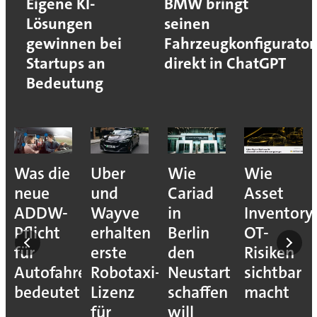
Eigene KI-
BMW bringt
Lösungen
seinen
gewinnen bei
Fahrzeugkonfigurator
Startups an
direkt in ChatGPT
Bedeutung
Was die
Uber
Wie
Wie
neue
und
Cariad
Asset
ADDW-
Wayve
in
Inventory
Pflicht
erhalten
Berlin
OT-
für
erste
den
Risiken
Autofahrer
Robotaxi-
Neustart
sichtbar
s-
bedeutet
Lizenz
schaffen
macht
für
will