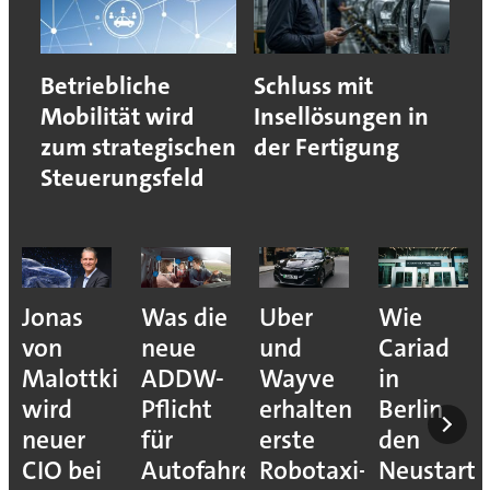
Betriebliche
Schluss mit
Mobilität wird
Insellösungen in
zum strategischen
der Fertigung
Steuerungsfeld
Jonas
Was die
Uber
Wie
von
neue
und
Cariad
Malottki
ADDW-
Wayve
in
wird
Pflicht
erhalten
Berlin
neuer
für
erste
den
CIO bei
Autofahrer
Robotaxi-
Neustart