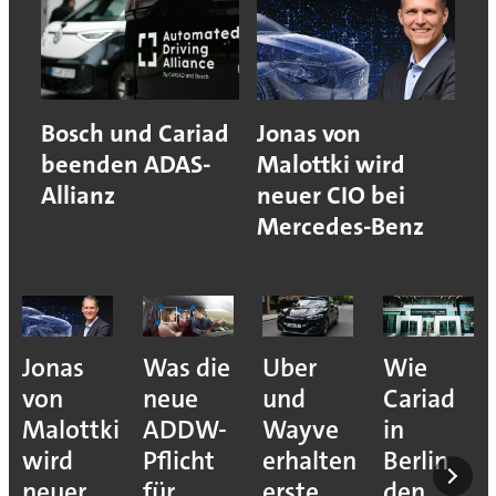
Bosch und Cariad
Jonas von
beenden ADAS-
Malottki wird
Allianz
neuer CIO bei
Mercedes-Benz
Jonas
Was die
Uber
Wie
von
neue
und
Cariad
Malottki
ADDW-
Wayve
in
wird
Pflicht
erhalten
Berlin
neuer
für
erste
den