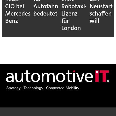
CIO bei
Autofahrer
Robotaxi-
Neustart
Mercedes-
bedeutet
Lizenz
schaffen
Benz
für
will
London