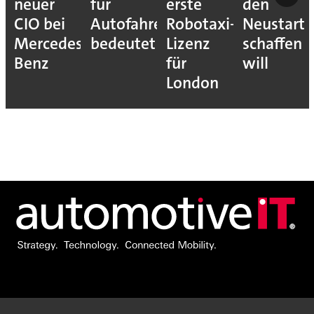
neuer
für
erste
den
CIO bei
Autofahrer
Robotaxi-
Neustart
Mercedes-
bedeutet
Lizenz
schaffen
Benz
für
will
London