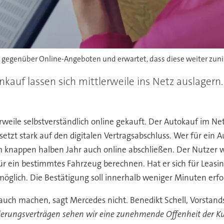
gegenüber Online-Angeboten und erwartet, dass diese weiter zun
auf lassen sich mittlerweile ins Netz auslagern.
lerweile selbstverständlich online gekauft. Der Autokauf im N
tzt stark auf den digitalen Vertragsabschluss. Wer für ein Au
 knappen halben Jahr auch online abschließen. Der Nutzer wä
ür ein bestimmtes Fahrzeug berechnen. Hat er sich für Leasin
 möglich. Die Bestätigung soll innerhalb weniger Minuten erfo
ch machen, sagt Mercedes nicht. Benedikt Schell, Vorstands
zierungsverträgen sehen wir eine zunehmende Offenheit der 