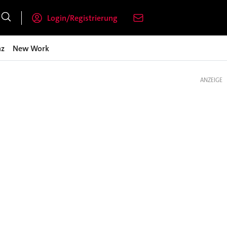
Login/Registrierung
nz
New Work
ANZEIGE