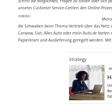
Schritt die Möglichkeit, Fragen zu stellen oder sic
unseres Customer Service-Centers den Online-Prozes
ANZEIGE
Merce
die Schwaben beim Thema Vertrieb über das Netz ni
Carwow, Sixt, Alles.Auto oder mein Auto.de biete
Papierkram und Auslieferung geregelt werden. Mit 
Strategy
N
H
Un
Be
fä