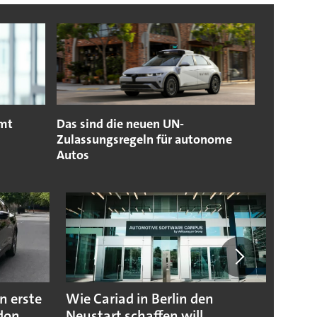
mmt
Das sind die neuen UN-
Zulassungsregeln für autonome
Autos
n erste
Wie Cariad in Berlin den
Wie A
ndon
Neustart schaffen will
sicht