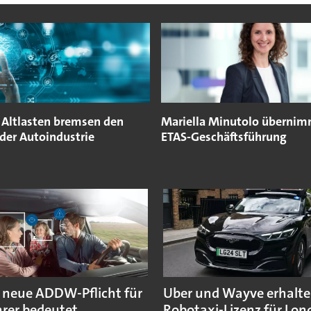
e Altlasten bremsen den
Mariella Minutolo überni
der Autoindustrie
ETAS-Geschäftsführung
 neue ADDW-Pflicht für
Uber und Wayve erhalte
rer bedeutet
Robotaxi-Lizenz für Lo