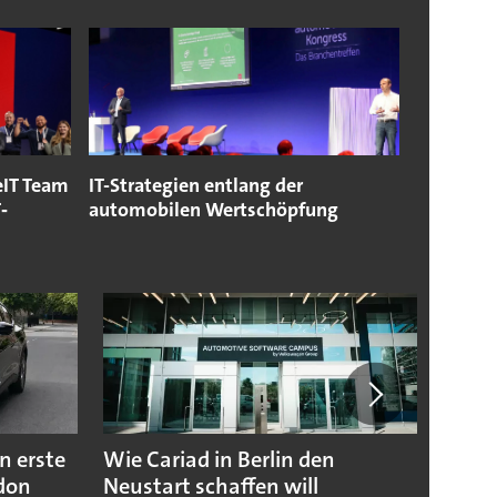
eIT Team
IT-Strategien entlang der
‐
automobilen Wertschöpfung
n erste
Wie Cariad in Berlin den
Wie A
ndon
Neustart schaffen will
sicht