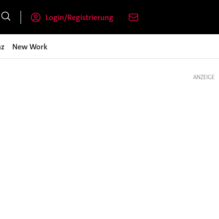
Login/Registrierung
nz
New Work
ANZEIGE