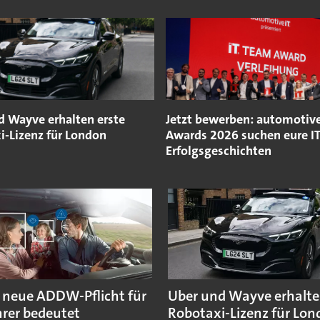
d Wayve erhalten erste
Jetzt bewerben: automotiv
i-Lizenz für London
Awards 2026 suchen eure IT
Erfolgsgeschichten
 neue ADDW-Pflicht für
Uber und Wayve erhalte
rer bedeutet
Robotaxi-Lizenz für Lo