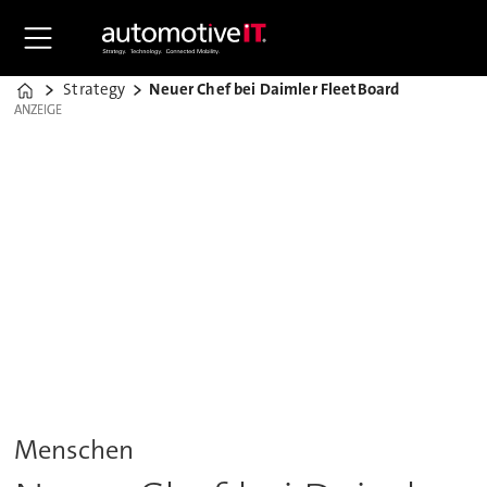
Strategy
Neuer Chef bei Daimler FleetBoard
Home
ANZEIGE
ANZEIGE
Menschen