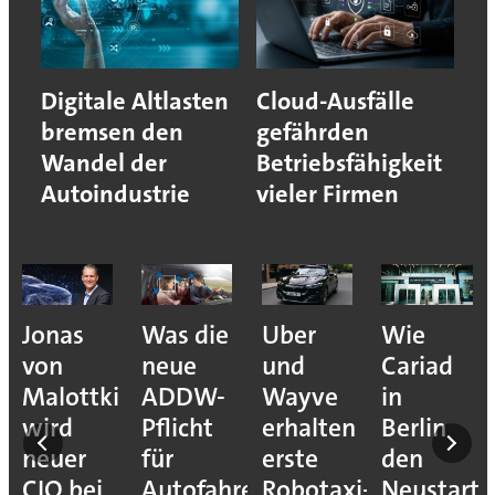
Digitale Altlasten
Cloud-Ausfälle
bremsen den
gefährden
Wandel der
Betriebsfähigkeit
Autoindustrie
vieler Firmen
ive
Jonas
Was die
Uber
Wie
von
neue
und
Cariad
on:
Malottki
ADDW-
Wayve
in
wird
Pflicht
erhalten
Berlin
neuer
für
erste
den
CIO bei
Autofahrer
Robotaxi-
Neustart