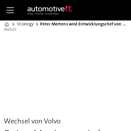
Strategy
Peter Mertens wird Entwicklungschef von Audi
Home
ANZEIGE
ANZEIGE
Wechsel von Volvo