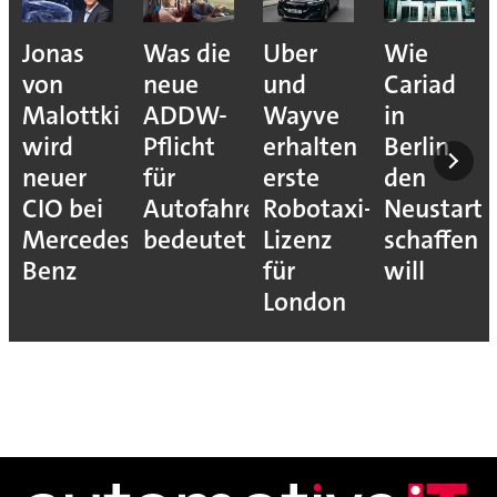
Jonas
Was die
Uber
Wie
von
neue
und
Cariad
Malottki
ADDW-
Wayve
in
wird
Pflicht
erhalten
Berlin
neuer
für
erste
den
CIO bei
Autofahrer
Robotaxi-
Neustart
Mercedes-
bedeutet
Lizenz
schaffen
Benz
für
will
London