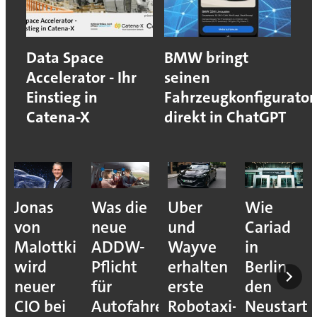
Data Space
BMW bringt
Accelerator - Ihr
seinen
Einstieg in
Fahrzeugkonfigurator
Catena-X
direkt in ChatGPT
Jonas
Was die
Uber
Wie
von
neue
und
Cariad
Malottki
ADDW-
Wayve
in
wird
Pflicht
erhalten
Berlin
neuer
für
erste
den
CIO bei
Autofahrer
Robotaxi-
Neustart