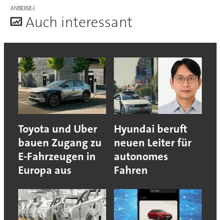
ANZEIGE
A
uch interessant
Toyota und Uber
Hyundai beruft
bauen Zugang zu
neuen Leiter für
E-Fahrzeugen in
autonomes
Europa aus
Fahren