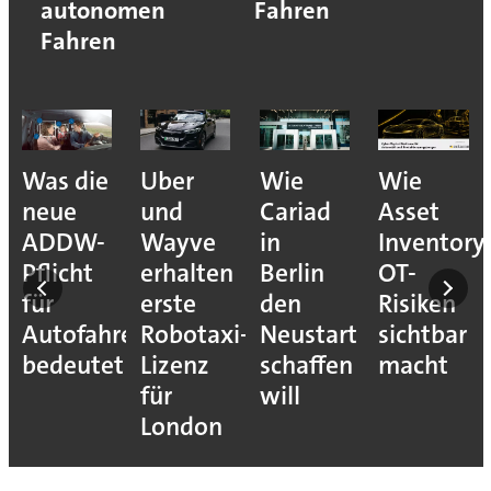
autonomen
Fahren
Fahren
Was die
Uber
Wie
Wie
neue
und
Cariad
Asset
ADDW-
Wayve
in
Inventory
Pflicht
erhalten
Berlin
OT-
für
erste
den
Risiken
Autofahrer
Robotaxi-
Neustart
sichtbar
s-
bedeutet
Lizenz
schaffen
macht
für
will
London