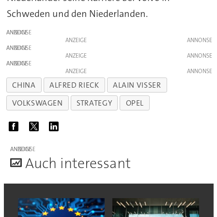
Schweden und den Niederlanden.
ANZEIGE
ANZEIGE
ANZEIGE
ANZEIGE
ANZEIGE
ANZEIGE
CHINA
ALFRED RIECK
ALAIN VISSER
VOLKSWAGEN
STRATEGY
OPEL
ANZEIGE
A
uch interessant