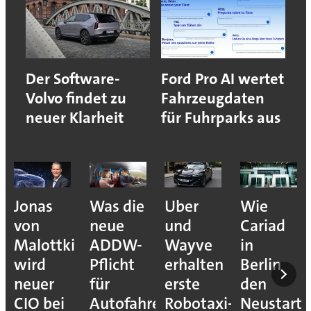
Der Software-
Ford Pro AI wertet
Volvo findet zu
Fahrzeugdaten
neuer Klarheit
für Fuhrparks aus
Jonas
Was die
Uber
Wie
von
neue
und
Cariad
Malottki
ADDW-
Wayve
in
wird
Pflicht
erhalten
Berlin
neuer
für
erste
den
CIO bei
Autofahrer
Robotaxi-
Neustart