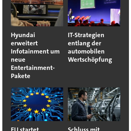
Hyundai
IT-Strategien
erweitert
entlang der
Infotainment um
automobilen
neue
Wertschöpfung
Entertainment-
Pakete
EU startet
Schluss mit