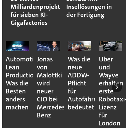
Milliardenprojekt
Insellösungen in
für sieben KI-
der Fertigung
Gigafactories
Automotive
Jonas
Was die
Uber
Lean
von
neue
und
Production:
Malottki
ADDW-
Wayve
Was die
wird
Pflicht
erhalten
Besten
neuer
für
erste
anders
CIO bei
Autofahrer
Robotaxi-
machen
Mercedes-
bedeutet
Lizenz
Benz
für
London