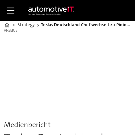
Strategy
Teslas Deutschland-Chef wechselt zu Pininfarina
Home
ANZEIGE
ANZEIGE
Medienbericht