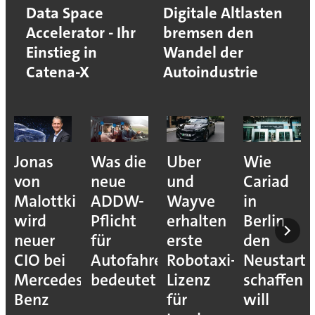
Data Space
Digitale Altlasten
Accelerator - Ihr
bremsen den
Einstieg in
Wandel der
Catena-X
Autoindustrie
Jonas
Was die
Uber
Wie
von
neue
und
Cariad
Malottki
ADDW-
Wayve
in
wird
Pflicht
erhalten
Berlin
neuer
für
erste
den
CIO bei
Autofahrer
Robotaxi-
Neustart
Mercedes-
bedeutet
Lizenz
schaffen
Benz
für
will