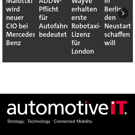
Malottki
ADDW-
Wayve
in
wird
Pflicht
erhalten
Berlin
neuer
für
erste
den
CIO bei
Autofahrer
Robotaxi-
Neustart
Mercedes-
bedeutet
Lizenz
schaffen
Benz
für
will
London