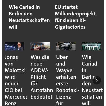
Wie Cariad in
EU startet
Berlin den
Milliardenprojekt
Neustart schaffen
für sieben KI-
will
Gigafactories
Jonas
Was die
Uber
Wie
von
neue
und
Cariad
Malottki
ADDW-
Wayve
in
wird
Pflicht
erhalten
Berlin
neuer
für
erste
den
CIO bei
Autofahrer
Robotaxi-
Neustart
Mercedes-
bedeutet
Lizenz
schaffen
Benz
für
will