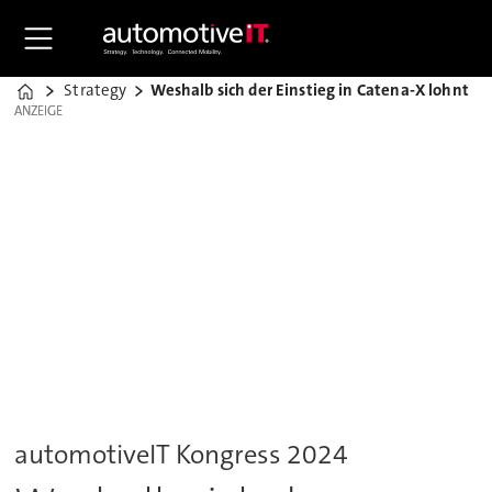
Strategy
Weshalb sich der Einstieg in Catena-X lohnt
Home
ANZEIGE
ANZEIGE
automotiveIT Kongress 2024