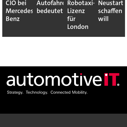
CIO bei
Autofahrer
Robotaxi-
Neustart
Mercedes-
bedeutet
Lizenz
schaffen
Benz
für
will
London