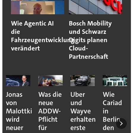
Wie Agentic AI
Bosch Mobility
die
und Schwarz
Fahrzeugentwicklung
Digits planen
verändert
Cloud-
Partnerschaft
Jonas
Was die
Uber
Wie
von
neue
und
Cariad
Malottki
ADDW-
Wayve
in
wird
Pflicht
erhalten
Berlin
neuer
für
erste
den