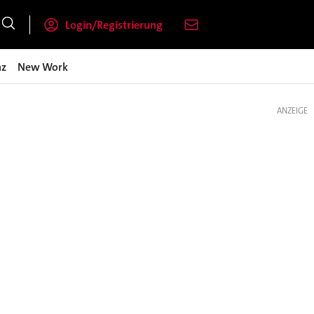
Login/Registrierung
nz
New Work
ANZEIGE