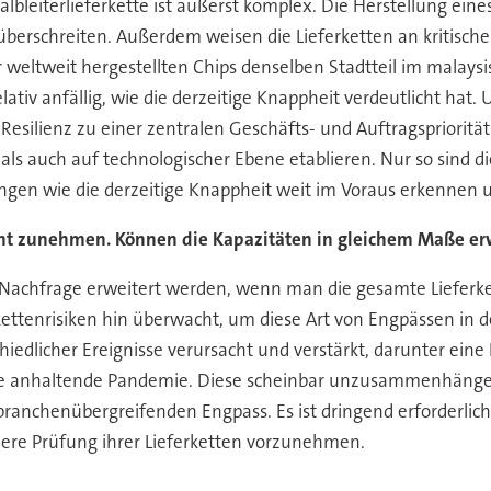
albleiterlieferkette ist äußerst komplex. Die Herstellung ein
n überschreiten. Außerdem weisen die Lieferketten an kritisc
r weltweit hergestellten Chips denselben Stadtteil im malays
lativ anfällig, wie die derzeitige Knappheit verdeutlicht hat
esilienz zu einer zentralen Geschäfts- und Auftragspriorität
 als auch auf technologischer Ebene etablieren. Nur so sind 
örungen wie die derzeitige Knappheit weit im Voraus erkennen 
ant zunehmen. Können die Kapazitäten in gleichem Maße er
achfrage erweitert werden, wenn man die gesamte Lieferkett
kettenrisiken hin überwacht, um diese Art von Engpässen in d
iedlicher Ereignisse verursacht und verstärkt, darunter eine 
die anhaltende Pandemie. Diese scheinbar unzusammenhängend
branchenübergreifenden Engpass. Es ist dringend erforderlic
ere Prüfung ihrer Lieferketten vorzunehmen.