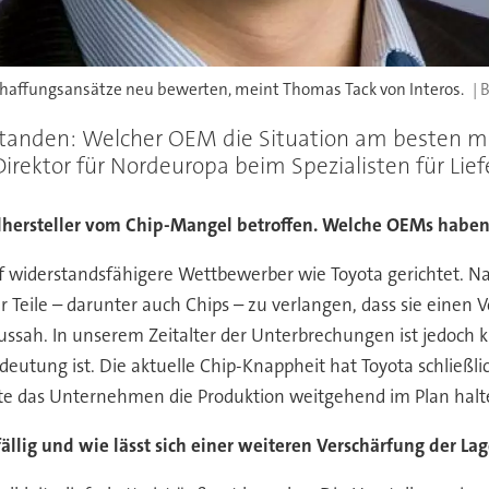
eschaffungsansätze neu bewerten, meint Thomas Tack von Interos.
gestanden: Welcher OEM die Situation am besten m
, Direktor für Nordeuropa beim Spezialisten für L
lhersteller vom Chip-Mangel betroffen. Welche OEMs haben
f widerstandsfähigere Wettbewerber wie Toyota gerichtet. 
 Teile – darunter auch Chips – zu verlangen, dass sie einen
sah. In unserem Zeitalter der Unterbrechungen ist jedoch k
edeutung ist. Die aktuelle Chip-Knappheit hat Toyota schließ
te das Unternehmen die Produktion weitgehend im Plan halt
fällig und wie lässt sich einer weiteren Verschärfung der L