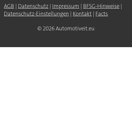
AGB
|
Datenschutz
|
Impressum
|
BFSG-Hinweise
|
Datenschutz-Einstellungen
|
Kontakt
|
Facts
© 2026 Automotiveit.eu