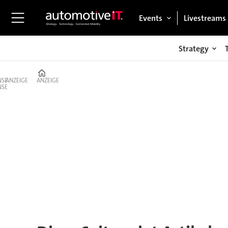
Events
Livestreams
Strategy
Home
ANZEIGE
ANZEIGE
Tag:
automated
driving
systems