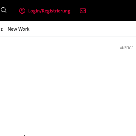
Login/Registrierung
nz
New Work
ANZEIGE