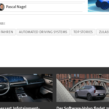
Pascal Nagel
IGE
 FAHREN
AUTOMATED DRIVING SYSTEMS
TOP STORIES
ZULA
essert Infotainment-
Der Software-Volvo findet z