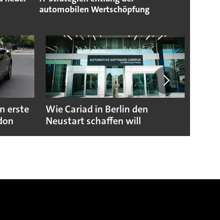
automobilen Wertschöpfung
n erste
Wie Cariad in Berlin den
Wie A
ndon
Neustart schaffen will
sicht