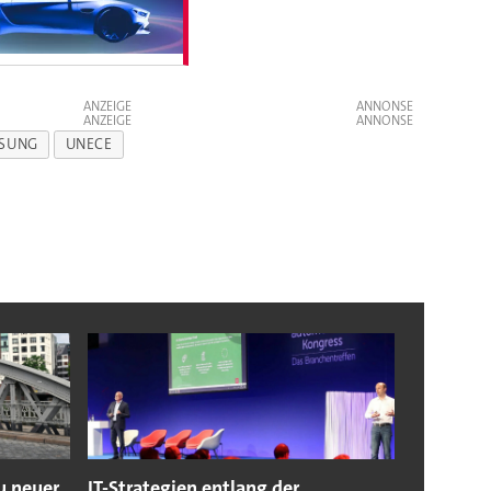
ANZEIGE
ANZEIGE
SSUNG
UNECE
u neuer
IT-Strategien entlang der