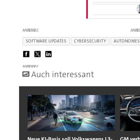
ANZEIGE
ANZE
SOFTWARE UPDATES
CYBERSECURITY
AUTONOMES
ANZEIGE
A
uch interessant
Neue KI-Basis soll Volkswagens L3-
GM verb