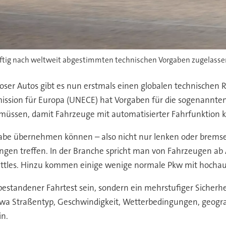
nftig nach weltweit abgestimmten technischen Vorgaben zugelass
loser Autos gibt es nun erstmals einen globalen technische
ission für Europa (UNECE) hat Vorgaben für die sogenannten
n müssen, damit Fahrzeuge mit automatisierter Fahrfunktion
gabe übernehmen können – also nicht nur lenken oder brem
gen treffen. In der Branche spricht man von Fahrzeugen ab 
huttles. Hinzu kommen einige wenige normale Pkw mit hocha
r bestandener Fahrtest sein, sondern ein mehrstufiger Sicher
twa Straßentyp, Geschwindigkeit, Wetterbedingungen, geogra
in.