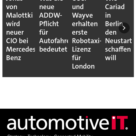
von
neue
und
Cariad
Malottki
ADDW-
Wayve
in
wird
Pflicht
erhalten
Berlin
neuer
für
erste
den
CIO bei
Autofahrer
Robotaxi-
Neustart
Mercedes-
bedeutet
Lizenz
schaffen
Benz
für
will
London