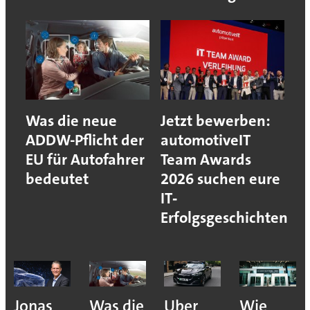
Was die neue
Jetzt bewerben:
ADDW-Pflicht der
automotiveIT
EU für Autofahrer
Team Awards
bedeutet
2026 suchen eure
IT‐
Erfolgsgeschichten
Jonas
Was die
Uber
Wie