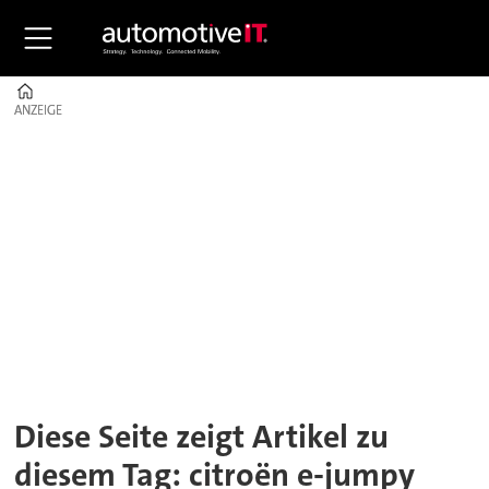
Home
ANZEIGE
ANZEIGE
Tag:
citroën
e-
jumpy
Diese Seite zeigt Artikel zu
diesem Tag: citroën e-jumpy