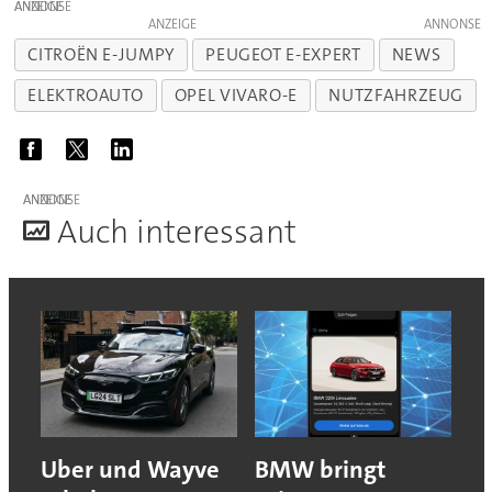
ANZEIGE
ANZEIGE
CITROËN E-JUMPY
PEUGEOT E-EXPERT
NEWS
ELEKTROAUTO
OPEL VIVARO-E
NUTZFAHRZEUG
ANZEIGE
A
uch interessant
Uber und Wayve
BMW bringt