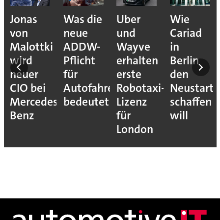
Jonas
Was die
Uber
Wie
von
neue
und
Cariad
Malottki
ADDW-
Wayve
in
wird
Pflicht
erhalten
Berlin
neuer
für
erste
den
CIO bei
Autofahrer
Robotaxi-
Neustart
Mercedes-
bedeutet
Lizenz
schaffen
Benz
für
will
London