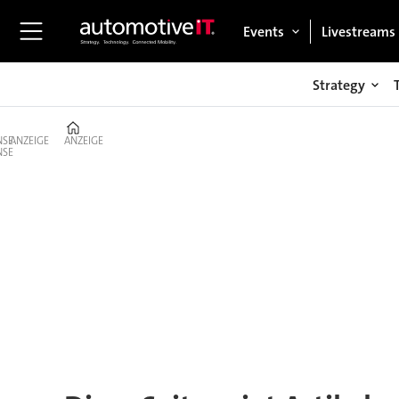
Events
Livestreams
Strategy
Home
ANZEIGE
ANZEIGE
Tag:
opel
vivaro-
e