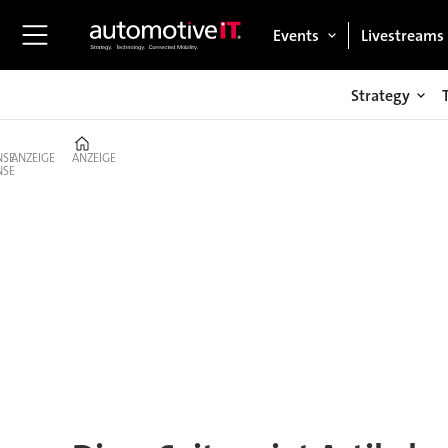
Events
Livestreams
Strategy
Home
ANZEIGE
ANZEIGE
Tag:
cloud-
dienste