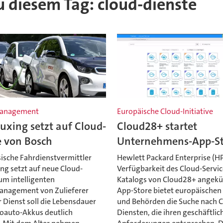
zu diesem Tag: cloud-dienste
management
Europäische Cloud-Initiative
uxing setzt auf Cloud-
Cloud28+ startet
e von Bosch
Unternehmens-App-St
sische Fahrdienstvermittler
Hewlett Packard Enterprise (HP
ng setzt auf neue Cloud-
Verfügbarkeit des Cloud-Servic
um intelligenten
Katalogs von Cloud28+ angekü
anagement von Zulieferer
App-Store bietet europäischen
 Dienst soll die Lebensdauer
und Behörden die Suche nach C
roauto-Akkus deutlich
Diensten, die ihren geschäftlic