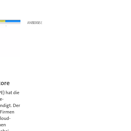
ANZEIGE
ore
E) hat die
e-
ndigt. Der
 Firmen
loud-
hen