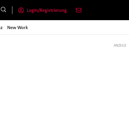
Login/Registrierung
nz
New Work
ANZEIGE