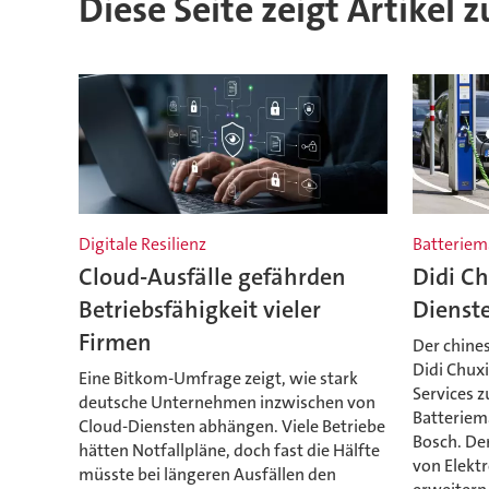
Diese Seite zeigt Artikel 
Digitale Resilienz
Batterie
Cloud-Ausfälle gefährden
Didi Ch
Betriebsfähigkeit vieler
Dienst
Firmen
Der chine
Didi Chuxi
Eine Bitkom-Umfrage zeigt, wie stark
Services z
deutsche Unternehmen inzwischen von
Batteriem
Cloud-Diensten abhängen. Viele Betriebe
Bosch. Der
hätten Notfallpläne, doch fast die Hälfte
von Elekt
müsste bei längeren Ausfällen den