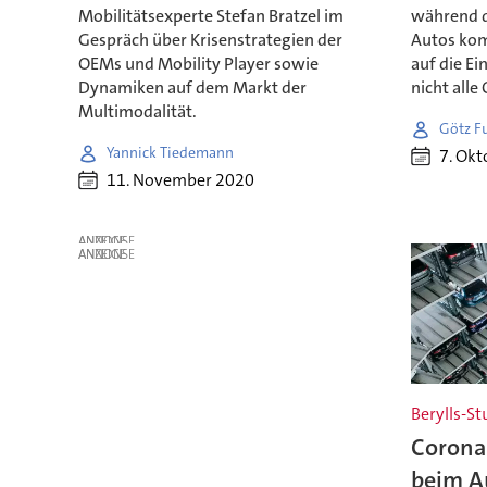
Mobilitätsexperte Stefan Bratzel im
während d
Gespräch über Krisenstrategien der
Autos ko
OEMs und Mobility Player sowie
auf die Ei
Dynamiken auf dem Markt der
nicht alle
Multimodalität.
Götz F
Yannick Tiedemann
7. Okt
11. November 2020
ANZEIGE
ANZEIGE
Berylls-St
Coronak
beim A