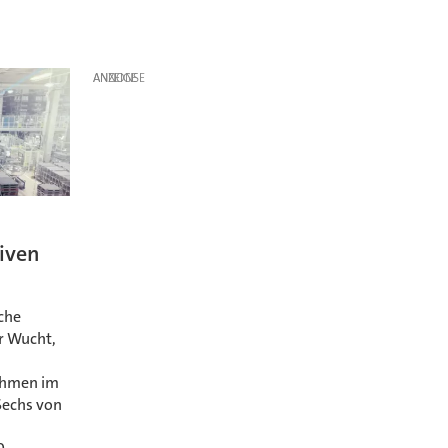
ANZEIGE
iven
sche
r Wucht,
ehmen im
Sechs von