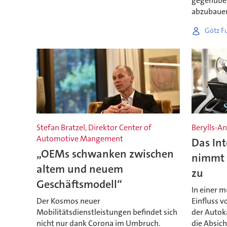
gegenüber
abzubaue
Götz F
Stefan Bratzel, Direktor Center of
Berylls-An
Automotive Mangement
Das Int
„OEMs schwanken zwischen
nimmt 
altem und neuem
zu
Geschäftsmodell“
In einer m
Der Kosmos neuer
Einfluss v
Mobilitätsdienstleistungen befindet sich
der Autokä
nicht nur dank Corona im Umbruch.
die Absich