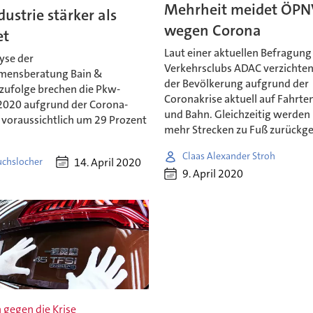
Mehrheit meidet ÖPN
ustrie stärker als
wegen Corona
et
Laut einer aktuellen Befragung
yse der
Verkehrsclubs ADAC verzichten 
mensberatung Bain &
der Bevölkerung aufgrund der
ufolge brechen die Pkw-
Coronakrise aktuell auf Fahrte
2020 aufgrund der Corona-
und Bahn. Gleichzeitig werde
voraussichtlich um 29 Prozent
mehr Strecken zu Fuß zurückge
Claas Alexander Stroh
14. April 2020
uchslocher
9. April 2020
 gegen die Krise