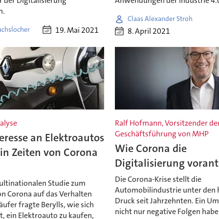
 der Digitalisierung
Anwendungen der Industrie 4.
n.
Claas Alexander Stroh
19. Mai 2021
uchslocher
8. April 2021
alyse
Ralf Hofmann, Vorsitzender de
Geschäftsführung von MHP
eresse an Elektroautos
Wie Corona die
in Zeiten von Corona
Digitalisierung vorant
Die Corona-Krise stellt die
ultinationalen Studie zum
Automobilindustrie unter den
on Corona auf das Verhalten
Druck seit Jahrzehnten. Ein Um
ufer fragte Berylls, wie sich
nicht nur negative Folgen hab
t, ein Elektroauto zu kaufen,