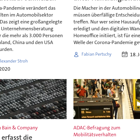
a-Pandemie verändert das
Die Macher in der Automobilin
lten im Automobilsektor
müssen überfällige Entscheid
 Das zeigt eine großangelegte
treffen. Nur wer seine Hausau
r Unternehmensberatung
erledigt und den digitalen Wan
ür die mehr als 3.000 Personen
Homeoffice initiiert, ist für ein
hland, China und den USA
Welle der Corona-Pandemie g
urden.
18. 
Fabian Pertschy
lexander Stroh
i 2020
n Bain & Company
ADAC-Befragung zum
Mobilitätsverhalten
erfasst die