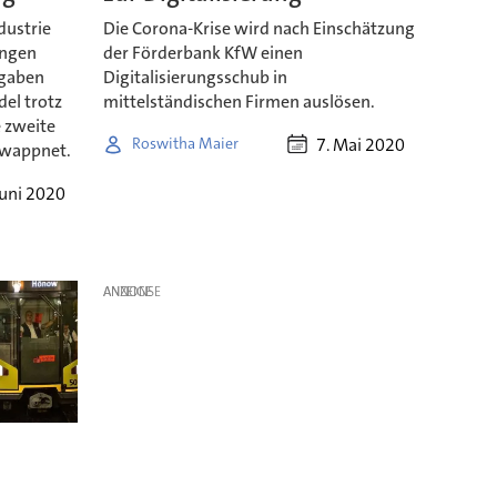
dustrie
Die Corona-Krise wird nach Einschätzung
ungen
der Förderbank KfW einen
fgaben
Digitalisierungsschub in
del trotz
mittelständischen Firmen auslösen.
e zweite
7. Mai 2020
Roswitha Maier
ewappnet.
Juni 2020
ANZEIGE