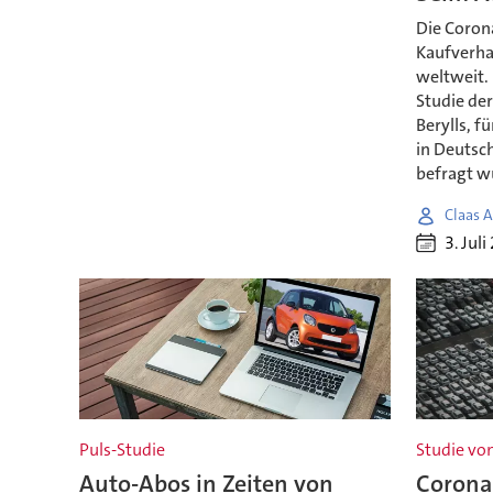
Die Coron
Kaufverha
weltweit.
Studie de
Berylls, f
in Deutsc
befragt w
Claas A
3. Jul
Puls-Studie
Studie vo
Auto-Abos in Zeiten von
Corona 