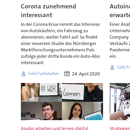
Corona zunehmend
Autoind
interessant
erwart
In der Corona Krise nimmt das Interesse
Einer Anal
von Autokäufern, ein Fahrzeug zu
Unterneh
abonnieren, weiter Fahrt auf. So findet
Company z
einer neuesten Studie des Nürnberger
Verkäufe 
Marktforschungsunternehmens Puls
Pandemie 
zufolge jeder dritte Kunde ein Auto-Abo
ein.
interessant.
Götz F
24. April 2020
Götz Fuchslocher
Azubis arbeiten und lernen digital
Strategien