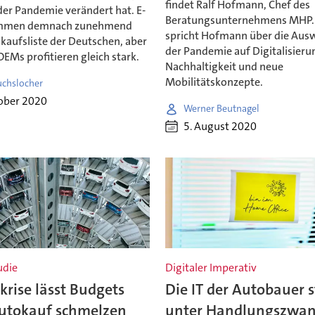
findet Ralf Hofmann, Chef des
er Pandemie verändert hat. E-
Beratungsunternehmens MHP. 
mmen demnach zunehmend
spricht Hofmann über die Aus
nkaufsliste der Deutschen, aber
der Pandemie auf Digitalisieru
 OEMs profitieren gleich stark.
Nachhaltigkeit und neue
Mobilitätskonzepte.
uchslocher
ober 2020
Werner Beutnagel
5. August 2020
udie
Digitaler Imperativ
rise lässt Budgets
Die IT der Autobauer 
utokauf schmelzen
unter Handlungszwa