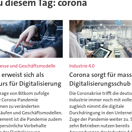
zu diesem Tag: corona
esse und Geschäftsmodelle
Industrie 4.0
erweist sich als
Corona sorgt für mass
rs für Digitalisierung
Digitalisierungsschub
rage von Bitkom zufolge
Die Coronakrise trifft die deut
e Corona-Pandemie
Industrie immer noch mit volle
men zu veränderten
zugleich nimmt die digitale
läufen und Geschäftsmodellen.
Durchdringung in den Untern
ment ist die Pandemie zudem
Zuge der Pandemie weiter zu. 
 persönliche Vorbehalte
zehn Betrieben nutzen bereits