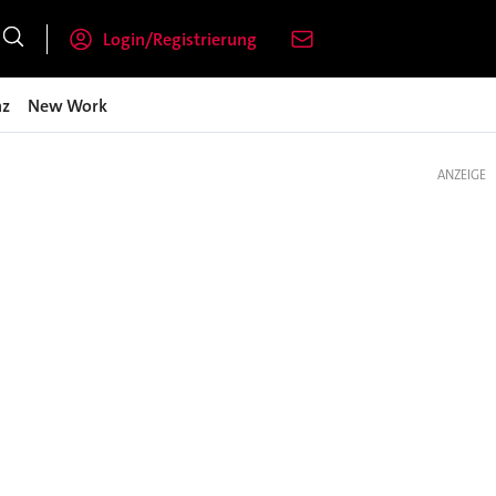
Login/Registrierung
nz
New Work
ANZEIGE