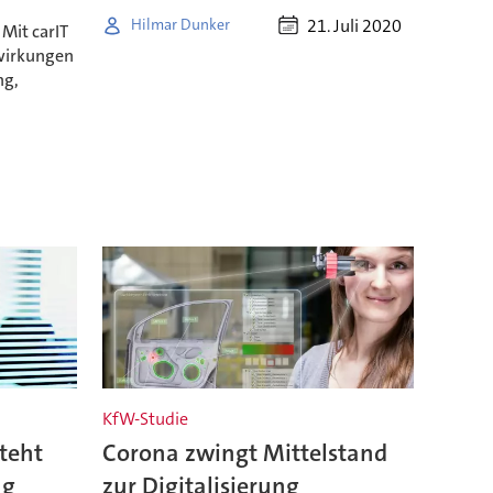
21. Juli 2020
Hilmar Dunker
Mit carIT
wirkungen
ng,
KfW-Studie
steht
Corona zwingt Mittelstand
ng
zur Digitalisierung