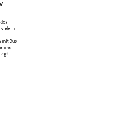
V
 des
viele in
n mit Bus
n immer
legt.