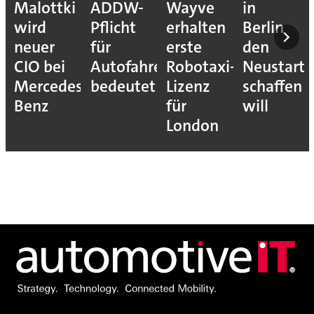
Malottki
ADDW-
Wayve
in
wird
Pflicht
erhalten
Berlin
neuer
für
erste
den
CIO bei
Autofahrer
Robotaxi-
Neustart
Mercedes-
bedeutet
Lizenz
schaffen
Benz
für
will
London