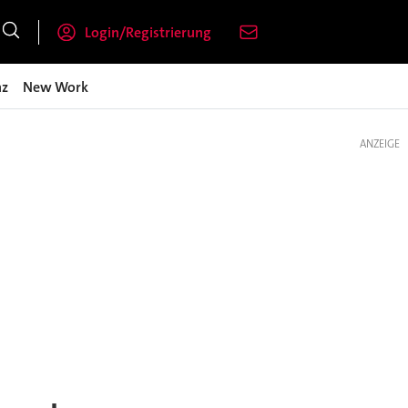
Login/Registrierung
nz
New Work
ANZEIGE