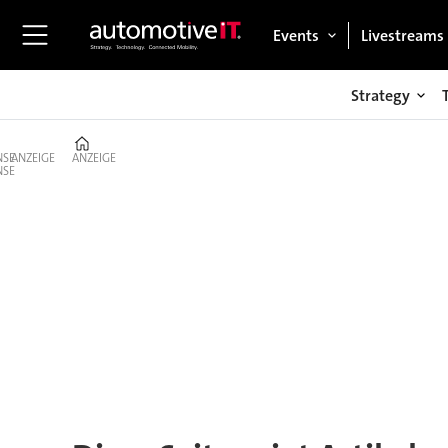
Events
Livestreams
Strategy
Home
ANZEIGE
ANZEIGE
Tag:
harman
international