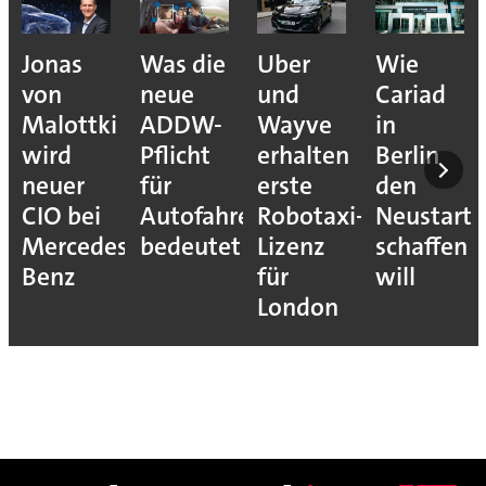
Jonas
Was die
Uber
Wie
von
neue
und
Cariad
Malottki
ADDW-
Wayve
in
wird
Pflicht
erhalten
Berlin
neuer
für
erste
den
CIO bei
Autofahrer
Robotaxi-
Neustart
Mercedes-
bedeutet
Lizenz
schaffen
Benz
für
will
London