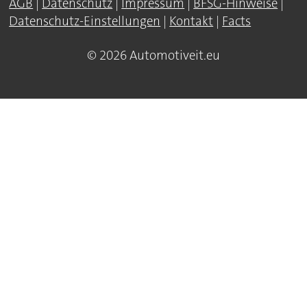
AGB
|
Datenschutz
|
Impressum
|
BFSG-Hinweise
|
Datenschutz-Einstellungen
|
Kontakt
|
Facts
© 2026 Automotiveit.eu